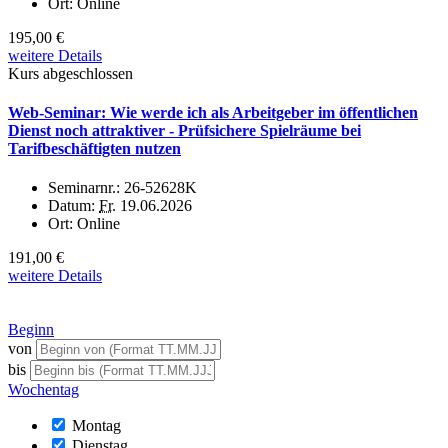
Ort:
Online
195,00 €
weitere Details
Kurs abgeschlossen
Web-Seminar: Wie werde ich als Arbeitgeber im öffentlichen
Dienst noch attraktiver - Prüfsichere Spielräume bei
Tarifbeschäftigten nutzen
Seminarnr.:
26-52628K
Datum:
Fr.
19.06.2026
Ort:
Online
191,00 €
weitere Details
Beginn
von
bis
Wochentag
Montag
Dienstag