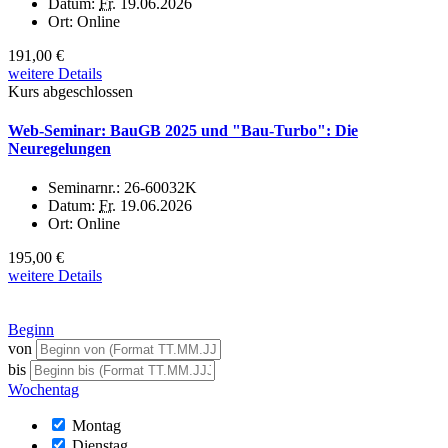
Datum:
Fr.
19.06.2026
Ort:
Online
191,00 €
weitere Details
Kurs abgeschlossen
Web-Seminar: BauGB 2025 und "Bau-Turbo": Die
Neuregelungen
Seminarnr.:
26-60032K
Datum:
Fr.
19.06.2026
Ort:
Online
195,00 €
weitere Details
Beginn
von
bis
Wochentag
Montag
Dienstag