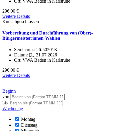
Ort:
VWA Baden in Karlsruhe
296,00 €
weitere Details
Kurs abgeschlossen
Vorbereitung und Durchführung von (Ober)-
Bürgermeister:innen-Wahlen
Seminarnr.:
26-50201K
Datum:
Di.
21.07.2026
Ort:
VWA Baden in Karlsruhe
296,00 €
weitere Details
Beginn
von
bis
Wochentag
Montag
Dienstag
Mittwoch