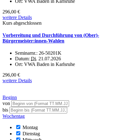
Ort:
VWA Baden in Karlsruhe
296,00 €
weitere Details
Kurs abgeschlossen
Vorbereitung und Durchführung von (Ober)-
Bürgermeister:innen-Wahlen
Seminarnr.:
26-50201K
Datum:
Di.
21.07.2026
Ort:
VWA Baden in Karlsruhe
296,00 €
weitere Details
Beginn
von
bis
Wochentag
Montag
Dienstag
Mittwoch