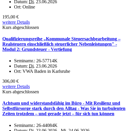
Datum:
Di.
23.06.2026
Ort:
Online
195,00 €
weitere Details
Kurs abgeschlossen
Qualifizierungsreihe „Kommunale Steuersachbearbeitung –
Realsteuern einschließlich steuerlicher Nebenleistungen" -
Modul 2: Grundsteuer - Vertiefung
Seminarnr.:
26-57714K
Datum:
Di.
23.06.2026
Ort:
VWA Baden in Karlsruhe
306,00 €
weitere Details
Kurs abgeschlossen
Achtsam und widerstandsfähig im Büro - Mit Resilienz und
Selbstfürsorge stark durch den Alltag - Was Sie in turbulenten
Zeiten trotzdem – und gerade jetzt – für sich tun können
Seminarnr.:
26-44084K
Datum:
Di.
23.06.2026 -
Mi.
24.06.2026