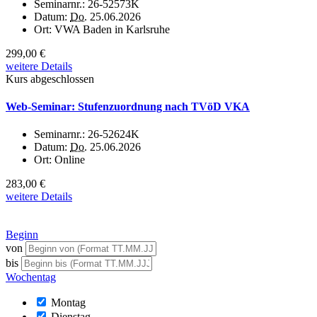
Seminarnr.:
26-52573K
Datum:
Do.
25.06.2026
Ort:
VWA Baden in Karlsruhe
299,00 €
weitere Details
Kurs abgeschlossen
Web-Seminar: Stufenzuordnung nach TVöD VKA
Seminarnr.:
26-52624K
Datum:
Do.
25.06.2026
Ort:
Online
283,00 €
weitere Details
Beginn
von
bis
Wochentag
Montag
Dienstag