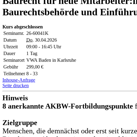
Baurecht für neue Mitarbeiter:i
Baurechtsbehörde und Einführ
Kurs abgeschlossen
Seminarnr.
26-60041K
Datum
Do.
30.04.2026
Uhrzeit
09:00 - 16:45 Uhr
Dauer
1 Tag
Seminarort
VWA Baden in Karlsruhe
Gebühr
299,00 €
Teilnehmer
8 - 33
Inhouse-Anfrage
Seite drucken
Hinweis
8 anerkannte AKBW-Fortbildungspunkte
f
Zielgruppe
Menschen, die demnächst oder erst seit kurz