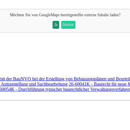
Möchten Sie von
GoogleMaps
bereitgestellte externe Inhalte laden?
Ja
Immer
mit der BauNVO bei der Erstellung von Bebauungsplänen und Beurte
n Antragstellung und Sachbearbeitung
26-60041K - Baurecht für neue Mi
60054K - Durchführung typischer baurechtlicher Verwaltungsverfahre