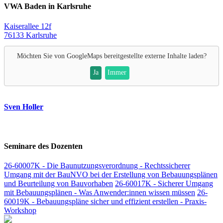
VWA Baden in Karlsruhe
Kaiserallee 12f
76133 Karlsruhe
Möchten Sie von
GoogleMaps
bereitgestellte externe Inhalte laden?
Ja
Immer
Sven Holler
Seminare des Dozenten
26-60007K - Die Baunutzungsverordnung - Rechtssicherer
Umgang mit der BauNVO bei der Erstellung von Bebauungsplänen
und Beurteilung von Bauvorhaben
26-60017K - Sicherer Umgang
mit Bebauungsplänen - Was Anwender:innen wissen müssen
26-
60019K - Bebauungspläne sicher und effizient erstellen - Praxis-
Workshop