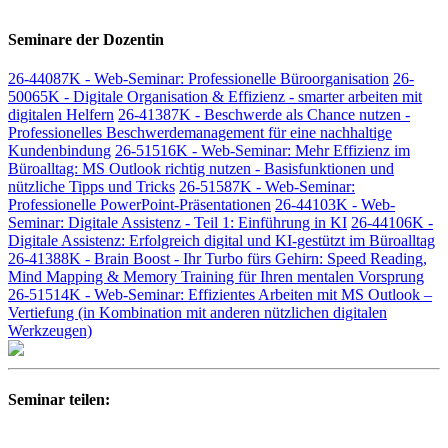
Seminare der Dozentin
26-44087K - Web-Seminar: Professionelle Büroorganisation
26-
50065K - Digitale Organisation & Effizienz - smarter arbeiten mit
digitalen Helfern
26-41387K - Beschwerde als Chance nutzen -
Professionelles Beschwerdemanagement für eine nachhaltige
Kundenbindung
26-51516K - Web-Seminar: Mehr Effizienz im
Büroalltag: MS Outlook richtig nutzen - Basisfunktionen und
nützliche Tipps und Tricks
26-51587K - Web-Seminar:
Professionelle PowerPoint-Präsentationen
26-44103K - Web-
Seminar: Digitale Assistenz - Teil 1: Einführung in KI
26-44106K -
Digitale Assistenz: Erfolgreich digital und KI-gestützt im Büroalltag
26-41388K - Brain Boost - Ihr Turbo fürs Gehirn: Speed Reading,
Mind Mapping & Memory Training für Ihren mentalen Vorsprung
26-51514K - Web-Seminar: Effizientes Arbeiten mit MS Outlook –
Vertiefung (in Kombination mit anderen nützlichen digitalen
Werkzeugen)
Seminar teilen: