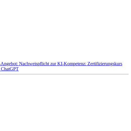
Angebot: Nachweispflicht zur KI-Kompetenz: Zertifizierungskurs
 & ChatGPT