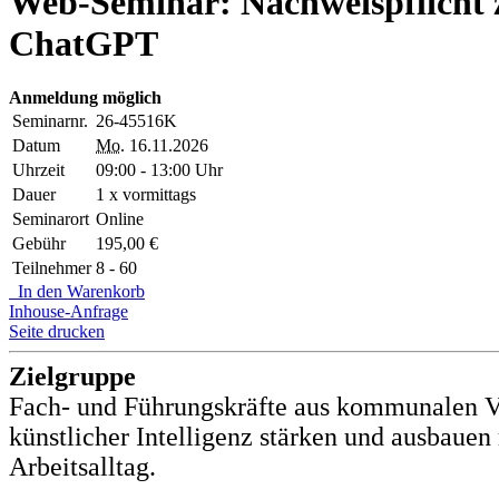
Web-Seminar: Nachweispflicht 
ChatGPT
Anmeldung möglich
Seminarnr.
26-45516K
Datum
Mo.
16.11.2026
Uhrzeit
09:00 - 13:00 Uhr
Dauer
1 x vormittags
Seminarort
Online
Gebühr
195,00 €
Teilnehmer
8 - 60
In den Warenkorb
Inhouse-Anfrage
Seite drucken
Zielgruppe
Fach- und Führungskräfte aus kommunalen V
künstlicher Intelligenz stärken und ausbaue
Arbeitsalltag.