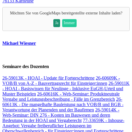
76133 Karlsruhe
Möchten Sie von
GoogleMaps
bereitgestellte externe Inhalte laden?
Ja
Immer
Michael Wiesner
Seminare des Dozenten
26-59013K - HOAI - Update für Fortgeschrittene
26-60609K -
VOB/B von A-Z - Bauvertragsrecht für Einsteiger:innen
26-59011K
- HOAI - Basiswissen für Neulinge - Inklusive EuGH-Urteil und
Muster Beispielen
26-60616K - Web-Seminar: Produktneutrale
Vergabe und Leistungsbeschreibung - Fälle im Grenzbereich
26-
60613K - Die mangelhafte Bauleistung nach VOB/B und BGB -
Verantwortung der Planenden und der Baufirmen
26-59014K -
Web-Seminar: DIN 276 - Kosten im Bauwesen und deren
Bedeutung in der HOAI und Vergaberecht
77-33659K - Inhouse-
Angebot: Vergabe freiberuflicher Leistungen im
Oberschwellenbereich - für Einsteiger:innen und Fortgeschrittene