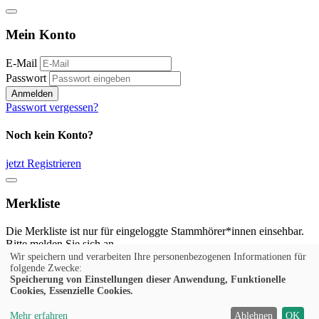
Mein Konto
E-Mail
Passwort
Anmelden
Passwort vergessen?
Noch kein Konto?
jetzt Registrieren
Merkliste
Die Merkliste ist nur für eingeloggte Stammhörer*innen einsehbar.
Bitte melden Sie sich an.
Wir speichern und verarbeiten Ihre personenbezogenen Informationen für
Anmelden
folgende Zwecke:
Speicherung von Einstellungen dieser Anwendung, Funktionelle
Cookies, Essenzielle Cookies.
Noch kein Konto?
Mehr erfahren
Ablehnen
OK