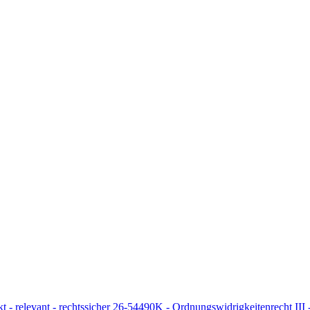
- relevant - rechtssicher
26-54490K - Ordnungswidrigkeitenrecht III 