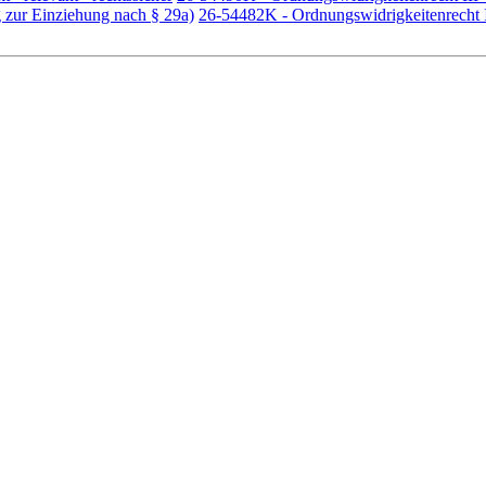
g zur Einziehung nach § 29a)
26-54482K - Ordnungswidrigkeitenrecht 