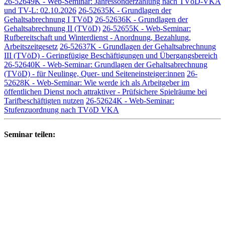
26-52649K - Web-Seminar: Jahressonderzahlung nach TVöD-VKA
und TV-L: 02.10.2026
26-52635K - Grundlagen der
Gehaltsabrechnung I TVöD
26-52636K - Grundlagen der
Gehaltsabrechnung II (TVöD)
26-52655K - Web-Seminar:
Rufbereitschaft und Winterdienst - Anordnung, Bezahlung,
Arbeitszeitgesetz
26-52637K - Grundlagen der Gehaltsabrechnung
III (TVöD) - Geringfügige Beschäftigungen und Übergangsbereich
26-52640K - Web-Seminar: Grundlagen der Gehaltsabrechnung
(TVöD) - für Neulinge, Quer- und Seiteneinsteiger:innen
26-
52628K - Web-Seminar: Wie werde ich als Arbeitgeber im
öffentlichen Dienst noch attraktiver - Prüfsichere Spielräume bei
Tarifbeschäftigten nutzen
26-52624K - Web-Seminar:
Stufenzuordnung nach TVöD VKA
Seminar teilen: