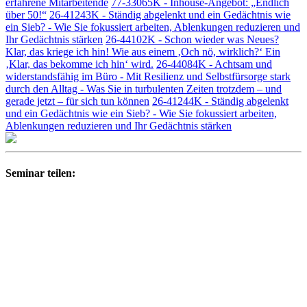
erfahrene Mitarbeitende
77-33065K - Inhouse-Angebot: „Endlich
über 50!“
26-41243K - Ständig abgelenkt und ein Gedächtnis wie
ein Sieb? - Wie Sie fokussiert arbeiten, Ablenkungen reduzieren und
Ihr Gedächtnis stärken
26-44102K - Schon wieder was Neues?
Klar, das kriege ich hin! Wie aus einem ‚Och nö, wirklich?‘ Ein
‚Klar, das bekomme ich hin‘ wird.
26-44084K - Achtsam und
widerstandsfähig im Büro - Mit Resilienz und Selbstfürsorge stark
durch den Alltag - Was Sie in turbulenten Zeiten trotzdem – und
gerade jetzt – für sich tun können
26-41244K - Ständig abgelenkt
und ein Gedächtnis wie ein Sieb? - Wie Sie fokussiert arbeiten,
Ablenkungen reduzieren und Ihr Gedächtnis stärken
Seminar teilen: