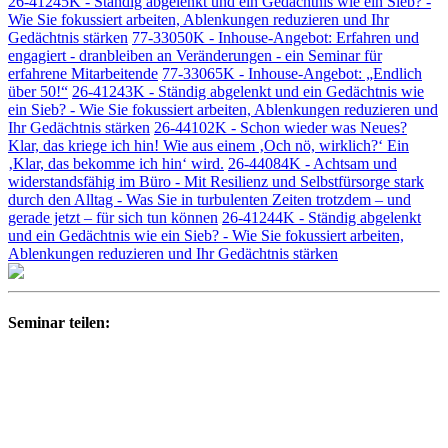
26-41245K - Ständig abgelenkt und ein Gedächtnis wie ein Sieb? -
Wie Sie fokussiert arbeiten, Ablenkungen reduzieren und Ihr
Gedächtnis stärken
77-33050K - Inhouse-Angebot: Erfahren und
engagiert - dranbleiben an Veränderungen - ein Seminar für
erfahrene Mitarbeitende
77-33065K - Inhouse-Angebot: „Endlich
über 50!“
26-41243K - Ständig abgelenkt und ein Gedächtnis wie
ein Sieb? - Wie Sie fokussiert arbeiten, Ablenkungen reduzieren und
Ihr Gedächtnis stärken
26-44102K - Schon wieder was Neues?
Klar, das kriege ich hin! Wie aus einem ‚Och nö, wirklich?‘ Ein
‚Klar, das bekomme ich hin‘ wird.
26-44084K - Achtsam und
widerstandsfähig im Büro - Mit Resilienz und Selbstfürsorge stark
durch den Alltag - Was Sie in turbulenten Zeiten trotzdem – und
gerade jetzt – für sich tun können
26-41244K - Ständig abgelenkt
und ein Gedächtnis wie ein Sieb? - Wie Sie fokussiert arbeiten,
Ablenkungen reduzieren und Ihr Gedächtnis stärken
Seminar teilen: