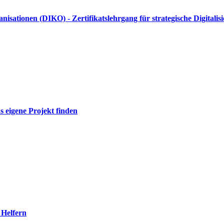
sationen (DIKO) - Zertifikatslehrgang für strategische Digitali
s eigene Projekt finden
 Helfern