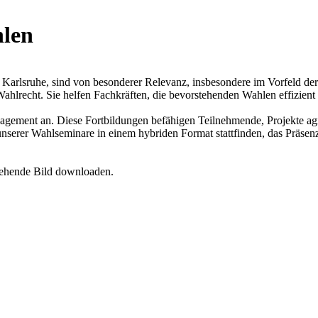
hlen
 Karlsruhe, sind von besonderer Relevanz, insbesondere im Vorfeld d
ahlrecht. Sie helfen Fachkräften, die bevorstehenden Wahlen effizien
agement an. Diese Fortbildungen befähigen Teilnehmende, Projekte agi
 unserer Wahlseminare in einem hybriden Format stattfinden, das Präse
tehende Bild downloaden.