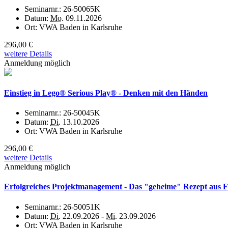
Seminarnr.:
26-50065K
Datum:
Mo.
09.11.2026
Ort:
VWA Baden in Karlsruhe
296,00 €
weitere Details
Anmeldung möglich
Einstieg in Lego® Serious Play® - Denken mit den Händen
Seminarnr.:
26-50045K
Datum:
Di.
13.10.2026
Ort:
VWA Baden in Karlsruhe
296,00 €
weitere Details
Anmeldung möglich
Erfolgreiches Projektmanagement - Das "geheime" Rezept aus 
Seminarnr.:
26-50051K
Datum:
Di.
22.09.2026 -
Mi.
23.09.2026
Ort:
VWA Baden in Karlsruhe