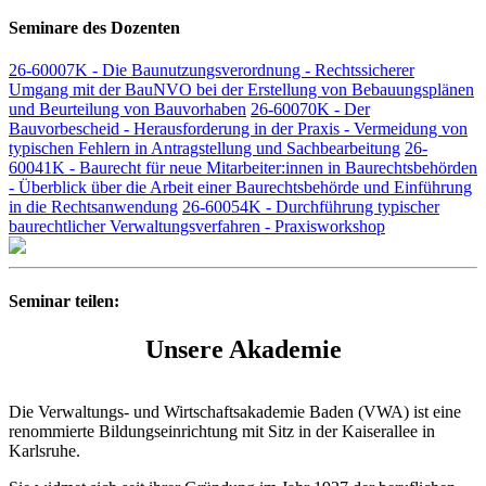
Seminare des Dozenten
26-60007K - Die Baunutzungsverordnung - Rechtssicherer
Umgang mit der BauNVO bei der Erstellung von Bebauungsplänen
und Beurteilung von Bauvorhaben
26-60070K - Der
Bauvorbescheid - Herausforderung in der Praxis - Vermeidung von
typischen Fehlern in Antragstellung und Sachbearbeitung
26-
60041K - Baurecht für neue Mitarbeiter:innen in Baurechtsbehörden
- Überblick über die Arbeit einer Baurechtsbehörde und Einführung
in die Rechtsanwendung
26-60054K - Durchführung typischer
baurechtlicher Verwaltungsverfahren - Praxisworkshop
Seminar teilen:
Unsere Akademie
Die Verwaltungs- und Wirtschaftsakademie Baden (VWA) ist eine
renommierte Bildungseinrichtung mit Sitz in der Kaiserallee in
Karlsruhe.