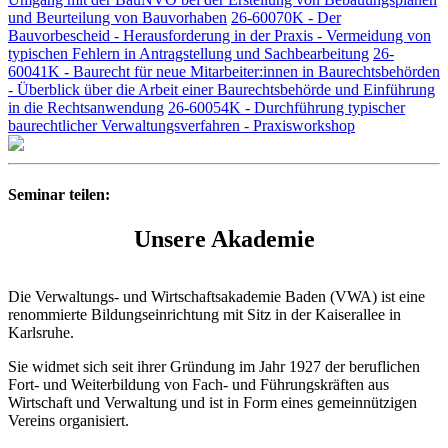
und Beurteilung von Bauvorhaben
26-60070K - Der
Bauvorbescheid - Herausforderung in der Praxis - Vermeidung von
typischen Fehlern in Antragstellung und Sachbearbeitung
26-
60041K - Baurecht für neue Mitarbeiter:innen in Baurechtsbehörden
- Überblick über die Arbeit einer Baurechtsbehörde und Einführung
in die Rechtsanwendung
26-60054K - Durchführung typischer
baurechtlicher Verwaltungsverfahren - Praxisworkshop
Seminar teilen:
Unsere Akademie
Die Verwaltungs- und Wirtschaftsakademie Baden (VWA) ist eine
renommierte Bildungseinrichtung mit Sitz in der Kaiserallee in
Karlsruhe.
Sie widmet sich seit ihrer Gründung im Jahr 1927 der beruflichen
Fort- und Weiterbildung von Fach- und Führungskräften aus
Wirtschaft und Verwaltung und ist in Form eines gemeinnützigen
Vereins organisiert.