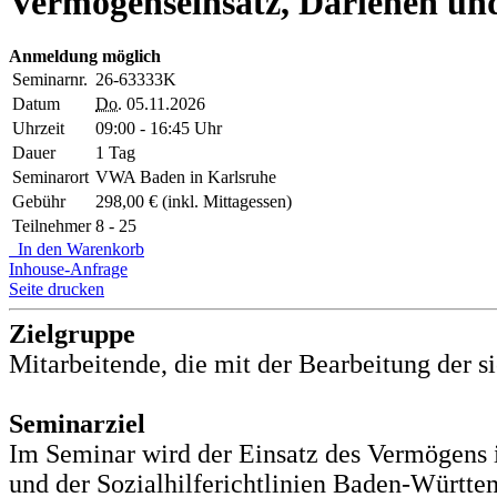
Vermögenseinsatz, Darlehen und
Anmeldung möglich
Seminarnr.
26-63333K
Datum
Do.
05.11.2026
Uhrzeit
09:00 - 16:45 Uhr
Dauer
1 Tag
Seminarort
VWA Baden in Karlsruhe
Gebühr
298,00 € (inkl. Mittagessen)
Teilnehmer
8 - 25
In den Warenkorb
Inhouse-Anfrage
Seite drucken
Zielgruppe
Mitarbeitende, die mit der Bearbeitung der 
Seminarziel
Im Seminar wird der Einsatz des Vermögens 
und der Sozialhilferichtlinien Baden-Württ