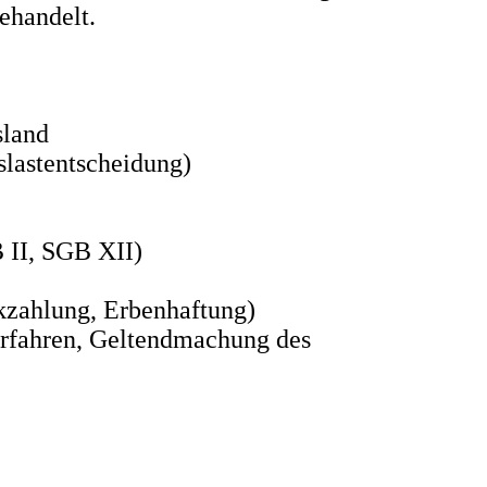
ehandelt.
sland
slastentscheidung)
 II, SGB XII)
ckzahlung, Erbenhaftung)
erfahren, Geltendmachung des