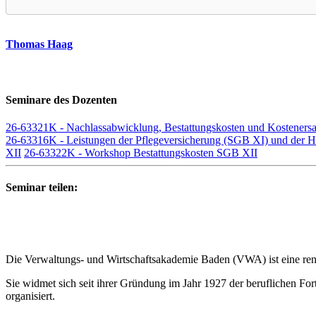
Thomas Haag
Seminare des Dozenten
26-63321K - Nachlassabwicklung, Bestattungskosten und Kosteners
26-63316K - Leistungen der Pflegeversicherung (SGB XI) und der Hil
XII
26-63322K - Workshop Bestattungskosten SGB XII
Seminar teilen:
Die Verwaltungs- und Wirtschaftsakademie Baden (VWA) ist eine renom
Sie widmet sich seit ihrer Gründung im Jahr 1927 der beruflichen Fo
organisiert.