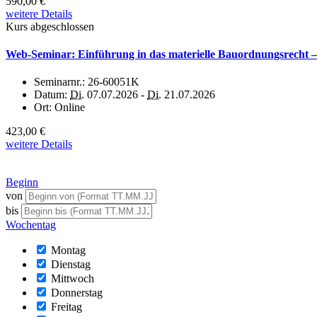
590,00 €
weitere Details
Kurs abgeschlossen
Web-Seminar: Einführung in das materielle Bauordnungsrecht – 
Seminarnr.:
26-60051K
Datum:
Di.
07.07.2026 -
Di.
21.07.2026
Ort:
Online
423,00 €
weitere Details
Beginn
von
bis
Wochentag
Montag
Dienstag
Mittwoch
Donnerstag
Freitag