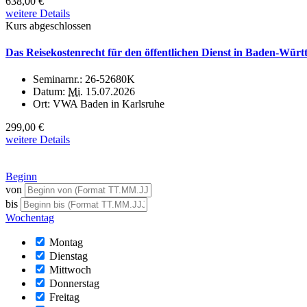
638,00 €
weitere Details
Kurs abgeschlossen
Das Reisekostenrecht für den öffentlichen Dienst in Baden-Wür
Seminarnr.:
26-52680K
Datum:
Mi.
15.07.2026
Ort:
VWA Baden in Karlsruhe
299,00 €
weitere Details
Beginn
von
bis
Wochentag
Montag
Dienstag
Mittwoch
Donnerstag
Freitag