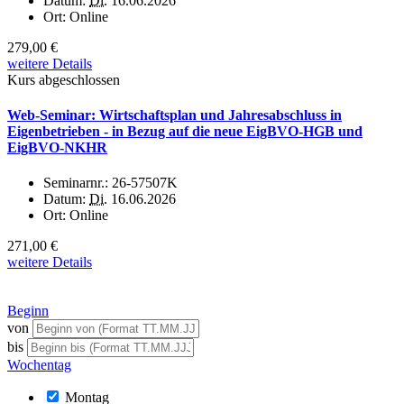
Datum:
Di.
16.06.2026
Ort:
Online
279,00 €
weitere Details
Kurs abgeschlossen
Web-Seminar: Wirtschaftsplan und Jahresabschluss in
Eigenbetrieben - in Bezug auf die neue EigBVO-HGB und
EigBVO-NKHR
Seminarnr.:
26-57507K
Datum:
Di.
16.06.2026
Ort:
Online
271,00 €
weitere Details
Beginn
von
bis
Wochentag
Montag