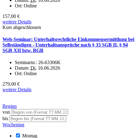
Datum:
Di.
16.06.2026
Ort:
Online
157,00 €
weitere Details
Kurs abgeschlossen
Web-Seminar: Unterhaltsrechtliche Einkommensermittlung bei
Selbständigen - Unterhaltsansprüche nach § 33 SGB II, § 94
SGB XII bzw. BGB
Seminarnr.:
26-63306K
Datum:
Di.
16.06.2026
Ort:
Online
279,00 €
weitere Details
Beginn
von
bis
Wochentag
Montag