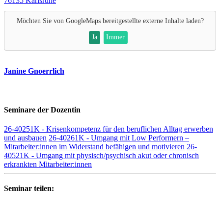
76135 Karlsruhe
Möchten Sie von
GoogleMaps
bereitgestellte externe Inhalte laden?
Ja
Immer
Janine Gnoerrlich
Seminare der Dozentin
26-40251K - Krisenkompetenz für den beruflichen Alltag erwerben
und ausbauen
26-40261K - Umgang mit Low Performern –
Mitarbeiter:innen im Widerstand befähigen und motivieren
26-
40521K - Umgang mit physisch/psychisch akut oder chronisch
erkrankten Mitarbeiter:innen
Seminar teilen: