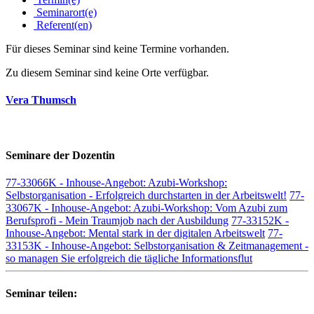
Seminarort(e)
Referent(en)
Für dieses Seminar sind keine Termine vorhanden.
Zu diesem Seminar sind keine Orte verfügbar.
Vera Thumsch
Seminare der Dozentin
77-33066K - Inhouse-Angebot: Azubi-Workshop:
Selbstorganisation - Erfolgreich durchstarten in der Arbeitswelt!
77-
33067K - Inhouse-Angebot: Azubi-Workshop: Vom Azubi zum
Berufsprofi - Mein Traumjob nach der Ausbildung
77-33152K -
Inhouse-Angebot: Mental stark in der digitalen Arbeitswelt
77-
33153K - Inhouse-Angebot: Selbstorganisation & Zeitmanagement -
so managen Sie erfolgreich die tägliche Informationsflut
Seminar teilen: