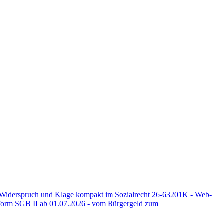
iderspruch und Klage kompakt im Sozialrecht
26-63201K - Web-
orm SGB II ab 01.07.2026 - vom Bürgergeld zum