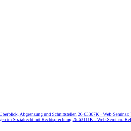
Überblick, Abgrenzung und Schnittstellen
26-63367K - Web-Seminar: W
gen im Sozialrecht mit Rechtsprechung
26-63111K - Web-Seminar: Ref