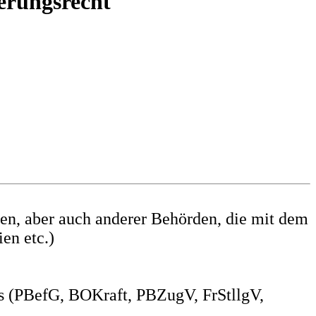
erungsrecht
n, aber auch anderer Behörden, die mit dem
en etc.)
ts (PBefG, BOKraft, PBZugV, FrStllgV,