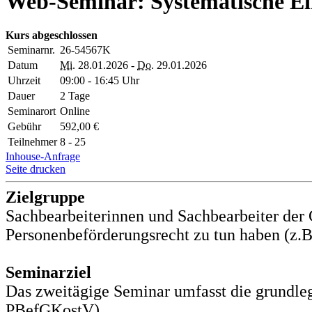
Web-Seminar: Systematische Ei
Kurs abgeschlossen
Seminarnr.
26-54567K
Datum
Mi.
28.01.2026 -
Do.
29.01.2026
Uhrzeit
09:00 - 16:45 Uhr
Dauer
2 Tage
Seminarort
Online
Gebühr
592,00 €
Teilnehmer
8 - 25
Inhouse-Anfrage
Seite drucken
Zielgruppe
Sachbearbeiterinnen und Sachbearbeiter der
Personenbeförderungsrecht zu tun haben (z.B
Seminarziel
Das zweitägige Seminar umfasst die grundle
PBefGKostV).