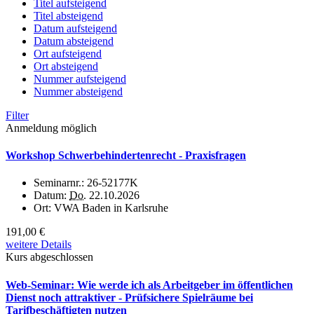
Titel aufsteigend
Titel absteigend
Datum aufsteigend
Datum absteigend
Ort aufsteigend
Ort absteigend
Nummer aufsteigend
Nummer absteigend
Filter
Anmeldung möglich
Workshop Schwerbehindertenrecht - Praxisfragen
Seminarnr.:
26-52177K
Datum:
Do.
22.10.2026
Ort:
VWA Baden in Karlsruhe
191,00 €
weitere Details
Kurs abgeschlossen
Web-Seminar: Wie werde ich als Arbeitgeber im öffentlichen
Dienst noch attraktiver - Prüfsichere Spielräume bei
Tarifbeschäftigten nutzen