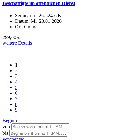
Beschäftigte im öffentlichen Dienst
Seminarnr.:
26-52452K
Datum:
Mi.
28.01.2026
Ort:
Online
299,00 €
weitere Details
1
2
3
4
5
6
7
8
9
Beginn
von
bis
Wochentag