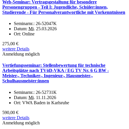
Web-Seminar: Vertragsgestaltung für besondere
Personengruppen - Teil I: Jugendliche, Schüler:innen,
Studierende - Für Personalverantwortliche mit Vorkenntnissen
Seminarnr.:
26-52047K
Datum:
Mi.
25.03.2026
Ort:
Online
275,00 €
weitere Details
Anmeldung möglich
Vertiefungsseminar: Stellenbewertung für technische
Arbeitsplätze nach TVöD-VKA / EG TV Nr. 6 G BW -
Meister-, Techniker-, Ingenieur-, Hausmeister-,
Schulhausmeister:innen
Seminarnr.:
26-52731K
Datum:
Mi.
11.11.2026
Ort:
VWA Baden in Karlsruhe
590,00 €
weitere Details
Anmeldung möglich