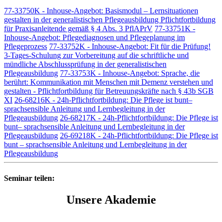
77-33750K - Inhouse-Angebot: Basismodul – Lernsituationen
gestalten in der generalistischen Pflegeausbildung Pflichtfortbildung
für Praxisanleitende gemäß § 4 Abs. 3 PflAPrV
77-33751K -
Inhouse-Angebot: Pflegediagnosen und Pflegeplanung im
Pflegeprozess
77-33752K - Inhouse-Angebot: Fit für die Prüfung!
3-Tages-Schulung zur Vorbereitung auf die schriftliche und
mündliche Abschlussprüfung in der generalistischen
Pflegeausbildung
77-33753K - Inhouse-Angebot: Sprache, die
berührt: Kommunikation mit Menschen mit Demenz verstehen und
gestalten - Pflichtfortbildung für Betreuungskräfte nach § 43b SGB
XI
26-68216K - 24h-Pflichtfortbildung: Die Pflege ist bunt–
sprachsensible Anleitung und Lernbegleitung in der
Pflegeausbildung
26-68217K - 24h-Pflichtfortbildung: Die Pflege ist
bunt– sprachsensible Anleitung und Lernbegleitung in der
Pflegeausbildung
26-69218K - 24h-Pflichtfortbildung: Die Pflege ist
bunt – sprachsensible Anleitung und Lernbegleitung in der
Pflegeausbildung
Seminar teilen:
Unsere Akademie