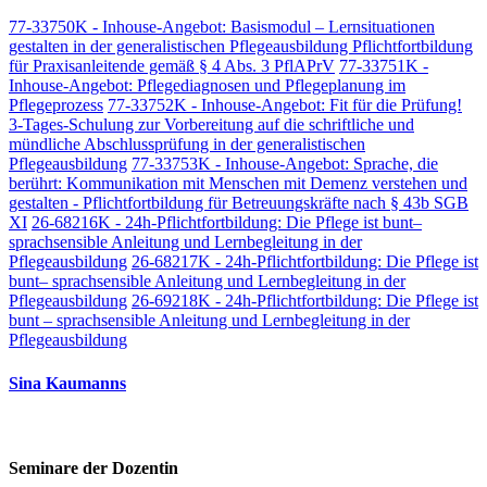
77-33750K - Inhouse-Angebot: Basismodul – Lernsituationen
gestalten in der generalistischen Pflegeausbildung Pflichtfortbildung
für Praxisanleitende gemäß § 4 Abs. 3 PflAPrV
77-33751K -
Inhouse-Angebot: Pflegediagnosen und Pflegeplanung im
Pflegeprozess
77-33752K - Inhouse-Angebot: Fit für die Prüfung!
3-Tages-Schulung zur Vorbereitung auf die schriftliche und
mündliche Abschlussprüfung in der generalistischen
Pflegeausbildung
77-33753K - Inhouse-Angebot: Sprache, die
berührt: Kommunikation mit Menschen mit Demenz verstehen und
gestalten - Pflichtfortbildung für Betreuungskräfte nach § 43b SGB
XI
26-68216K - 24h-Pflichtfortbildung: Die Pflege ist bunt–
sprachsensible Anleitung und Lernbegleitung in der
Pflegeausbildung
26-68217K - 24h-Pflichtfortbildung: Die Pflege ist
bunt– sprachsensible Anleitung und Lernbegleitung in der
Pflegeausbildung
26-69218K - 24h-Pflichtfortbildung: Die Pflege ist
bunt – sprachsensible Anleitung und Lernbegleitung in der
Pflegeausbildung
Sina Kaumanns
Seminare der Dozentin