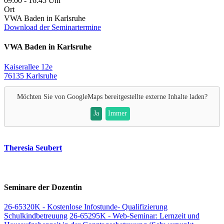
09:00 - 16:45 Uhr
Ort
VWA Baden in Karlsruhe
Download der Seminartermine
VWA Baden in Karlsruhe
Kaiserallee 12e
76135 Karlsruhe
Möchten Sie von
GoogleMaps
bereitgestellte externe Inhalte laden?
Ja
Immer
Theresia Seubert
Seminare der Dozentin
26-65320K - Kostenlose Infostunde- Qualifizierung
Schulkindbetreuung
26-65295K - Web-Seminar: Lernzeit und