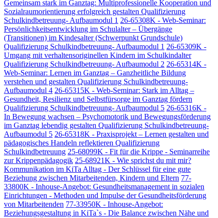
Gemeinsam stark im Ganztag: Multiprofessionelle Kooperation und
Sozialraumorientierung erfolgreich gestalten Qualifizierung
Schulkindbetreuung- Aufbaumodul 1
26-65308K - Web-Seminar:
Persönlichkeitsentwicklung im Schulalter – Übergänge
(Transitionen) im Kindesalter (Schwerpunkt Grundschule)
Qualifizierung Schulkindbetreuung- Aufbaumodul 1
26-65309K -
Umgang mit verhaltensoriginellen Kindern im Schulkindalter
Qualifizierung Schulkindbetreuung- Aufbaumodul 2
26-65314K -
Web-Seminar: Lernen im Ganztag – Ganzheitliche Bildung
verstehen und gestalten Qualifizierung Schulkindbetreuung-
Aufbaumodul 4
26-65315K - Web-Seminar: Stark im Alltag –
Gesundheit, Resilienz und Selbstfürsorge im Ganztag fördern
Qualifizierung Schulkindbetreuung- Aufbaumodul 5
26-65316K -
In Bewegung wachsen – Psychomotorik und Bewegungsförderung
im Ganztag lebendig gestalten Qualifizierung Schulkindbetreuung-
Aufbaumodul 5
26-65318K - Praxisprojekt – Lernen gestalten und
pädagogisches Handeln reflektieren Qualifizierung
Schulkindbetreuung
25-68099K - Fit für die Krippe - Seminarreihe
zur Krippenpädagogik
25-68921K - Wie sprichst du mit mir?
Kommunikation im KiTa Alltag - Der Schlüssel für eine gute
Beziehung zwischen Mitarbeitenden, Kindern und Eltern
77-
33800K - Inhouse-Angebot: Gesundheitsmanagement in sozialen
Einrichtungen - Methoden und Impulse der Gesundheitsförderung
von Mitarbeitenden
77-33950K - Inhouse-Angebot:
Beziehungsgestaltung in KiTa`s - Die Balance zwischen Nähe und