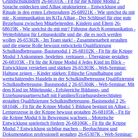
Grundschulkindern
26-68101K - Fit für die Krippe Modul 2
Sprache entdecken und Alltag strukturieren – Entwicklung und
Rituale in den ersten Lebensjahren
26-68921K - Wie sprichst du mit
mir - Kommunikation im KiTa Alltag - Der Schlüssel für eine gute
Beziehung zwischen Mitarbeitenden, Kindern und Eltern
26-
68619K - Wie sprichst du mit mir? Führung durch Kommunikation -
Weiterbildung für Leitungskräfte und die, die es noch werden
wollen
26-65302K - Im Team stark! - Zusammenarbeit gestalten
und die eigene Rolle bewusst entwickeln Qualifizierung
Schulkindbetreuung- Basismodul 1
26-68102K - Fit für die Krippe
Modul 3 Ankommen, begleiten, vertrauen – Übergänge gestalten
26-68103K - Fit für die Krippe Modul 4 Jedes Kind im Blick –
Entwicklung verstehen und stärken
26-65303K - Web-Seminar:
Haltung zeigen – Kinder stärken: Ethische Grundhaltung und
wertschätzendes Handeln in der Schulkindbetreuung Qualifizierung
Schulkindbetreuung- Basismodul 2
26-65304K - Web-Seminar: Mit
dem Kind im Mittelpunkt - Erfolgreiche Bildungs- und
Erziehungspartnerschaft mit Familien/Erziehungsberechtigten
gestalten Qualifizierung Schulkindbetreuung- Basismodul 2
26-
68104K - Fit für die Krippe Modul 5 Bildung beginnt im Alltag –
Lernprozesse in der Krippe bewusst gestalten
26-68105K - Fit für
die Krippe Modul 6 In Bewegung wachsen – Motorische
Entwicklung spielerisch fördern
26-68106K - Fit für die Krippe
Modul 7 Entwicklung sichtbar machen – Beobachtung und
Dokumentation professionell gestalten
26-65307K - Web-Seminar: