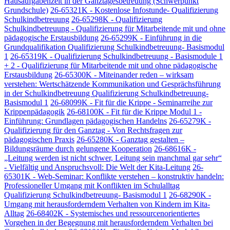
Hausaufgabenzeit in der Ganztagesbetreuung (Schwerpunkt
Grundschule)
26-65321K - Kostenlose Infostunde- Qualifizierung
Schulkindbetreuung
26-65298K - Qualifizierung
Schulkindbetreuung - Qualifizierung für Mitarbeitende mit und ohne
pädagogische Erstausbildung
26-65299K - Einführung in die
Grundqualifikation Qualifizierung Schulkindbetreuung- Basismodul
1
26-65319K - Qualifizierung Schulkindbetreuung - Basismodule 1
+ 2 - Qualifizierung für Mitarbeitende mit und ohne pädagogische
Erstausbildung
26-65300K - Miteinander reden – wirksam
verstehen: Wertschätzende Kommunikation und Gesprächsführung
in der Schulkindbetreuung Qualifizierung Schulkindbetreuung-
Basismodul 1
26-68099K - Fit für die Krippe - Seminarreihe zur
Krippenpädagogik
26-68100K - Fit für die Krippe Modul 1 -
Einführung: Grundlagen pädagogischen Handelns
26-65279K -
Qualifizierung für den Ganztag - Von Rechtsfragen zur
pädagogischen Praxis
26-65280K - Ganztag gestalten –
Bildungsräume durch gelungene Kooperation
26-68616K -
„Leitung werden ist nicht schwer, Leitung sein manchmal gar sehr“
- Vielfältig und Anspruchsvoll: Die Welt der Kita-Leitung
26-
65301K - Web-Seminar: Konflikte verstehen – konstruktiv handeln:
Professioneller Umgang mit Konflikten im Schulalltag
Qualifizierung Schulkindbetreuung- Basismodul 1
26-68290K -
Umgang mit herausforderndem Verhalten von Kindern im Kita-
Alltag
26-68402K - Systemisches und ressourcenorientiertes
Vorgehen in der Begegnung mit herausforderndem Verhalten bei