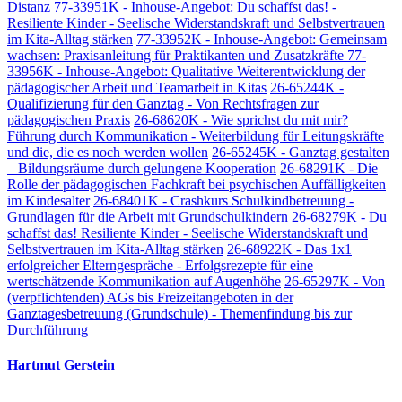
Distanz
77-33951K - Inhouse-Angebot: Du schaffst das! -
Resiliente Kinder - Seelische Widerstandskraft und Selbstvertrauen
im Kita-Alltag stärken
77-33952K - Inhouse-Angebot: Gemeinsam
wachsen: Praxisanleitung für Praktikanten und Zusatzkräfte
77-
33956K - Inhouse-Angebot: Qualitative Weiterentwicklung der
pädagogischer Arbeit und Teamarbeit in Kitas
26-65244K -
Qualifizierung für den Ganztag - Von Rechtsfragen zur
pädagogischen Praxis
26-68620K - Wie sprichst du mit mir?
Führung durch Kommunikation - Weiterbildung für Leitungskräfte
und die, die es noch werden wollen
26-65245K - Ganztag gestalten
– Bildungsräume durch gelungene Kooperation
26-68291K - Die
Rolle der pädagogischen Fachkraft bei psychischen Auffälligkeiten
im Kindesalter
26-68401K - Crashkurs Schulkindbetreuung -
Grundlagen für die Arbeit mit Grundschulkindern
26-68279K - Du
schaffst das! Resiliente Kinder - Seelische Widerstandskraft und
Selbstvertrauen im Kita-Alltag stärken
26-68922K - Das 1x1
erfolgreicher Elterngespräche - Erfolgsrezepte für eine
wertschätzende Kommunikation auf Augenhöhe
26-65297K - Von
(verpflichtenden) AGs bis Freizeitangeboten in der
Ganztagesbetreuung (Grundschule) - Themenfindung bis zur
Durchführung
Hartmut Gerstein