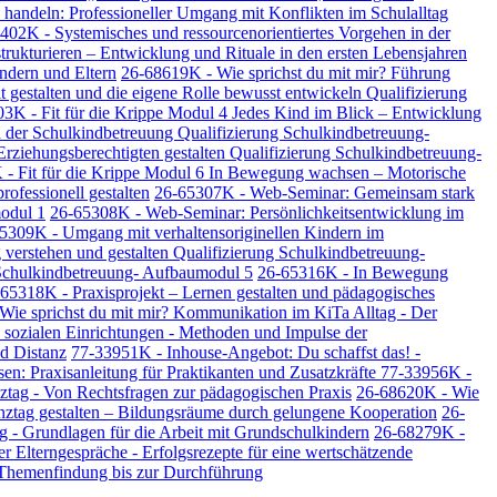
handeln: Professioneller Umgang mit Konflikten im Schulalltag
402K - Systemisches und ressourcenorientiertes Vorgehen in der
trukturieren – Entwicklung und Rituale in den ersten Lebensjahren
ndern und Eltern
26-68619K - Wie sprichst du mit mir? Führung
gestalten und die eigene Rolle bewusst entwickeln Qualifizierung
3K - Fit für die Krippe Modul 4 Jedes Kind im Blick – Entwicklung
 der Schulkindbetreuung Qualifizierung Schulkindbetreuung-
rziehungsberechtigten gestalten Qualifizierung Schulkindbetreuung-
- Fit für die Krippe Modul 6 In Bewegung wachsen – Motorische
ofessionell gestalten
26-65307K - Web-Seminar: Gemeinsam stark
modul 1
26-65308K - Web-Seminar: Persönlichkeitsentwicklung im
5309K - Umgang mit verhaltensoriginellen Kindern im
erstehen und gestalten Qualifizierung Schulkindbetreuung-
g Schulkindbetreuung- Aufbaumodul 5
26-65316K - In Bewegung
65318K - Praxisprojekt – Lernen gestalten und pädagogisches
Wie sprichst du mit mir? Kommunikation im KiTa Alltag - Der
sozialen Einrichtungen - Methoden und Impulse der
d Distanz
77-33951K - Inhouse-Angebot: Du schaffst das! -
: Praxisanleitung für Praktikanten und Zusatzkräfte
77-33956K -
ztag - Von Rechtsfragen zur pädagogischen Praxis
26-68620K - Wie
ztag gestalten – Bildungsräume durch gelungene Kooperation
26-
 - Grundlagen für die Arbeit mit Grundschulkindern
26-68279K -
r Elterngespräche - Erfolgsrezepte für eine wertschätzende
- Themenfindung bis zur Durchführung