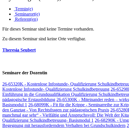
Termin(e)
Seminarort(e)
Referent(en)
Für dieses Seminar sind keine Termine vorhanden.
Zu diesem Seminar sind keine Orte verfügbar.
Theresia Seubert
Seminare der Dozentin
26-65320K - Kostenlose Infostunde- Qualifizierung Schulkindbetreu
Kostenlose Infostunde- Qualifizierung Schulkindbetreuung
26-65298K
Einführung in die Grundqualifikation Qualifizierung Schulkindbetre
pädagogische Erstausbildung
26-65300K - Miteinander reden – wirk
Basismodul 1
26-68099K - Fit für die Krippe - Seminarreihe zur Kr
den Ganztag - Von Rechtsfragen zur pädagogischen Praxis
26-65280K
manchmal gar sehr“ - Vielfältig und Anspruchsvoll: Die Welt der Kit
Qualifizierung Schulkindbetreuung- Basismodul 1
26-68290K - Umgan
Begegnung mit herausforderndem Verhalten bei Grundschulkindern
2