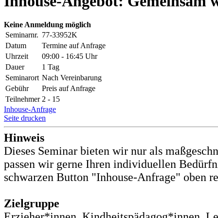
Inhouse-Angebot: Gemeinsam wa
Keine Anmeldung möglich
Seminarnr.
77-33952K
Datum
Termine auf Anfrage
Uhrzeit
09:00 - 16:45 Uhr
Dauer
1 Tag
Seminarort
Nach Vereinbarung
Gebühr
Preis auf Anfrage
Teilnehmer
2 - 15
Inhouse-Anfrage
Seite drucken
Hinweis
Dieses Seminar bieten wir nur als maßgeschn
passen wir gerne Ihren individuellen Bedürfn
schwarzen Button "Inhouse-Anfrage" oben rech
Zielgruppe
Erzieher*innen, Kindheitspädagog*innen, Lei