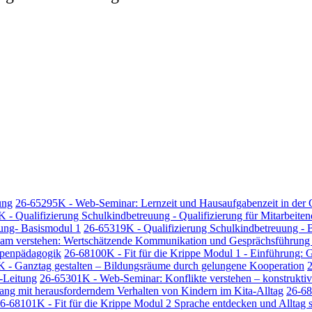
ung
26-65295K - Web-Seminar: Lernzeit und Hausaufgabenzeit in der
 - Qualifizierung Schulkindbetreuung - Qualifizierung für Mitarbeite
uung- Basismodul 1
26-65319K - Qualifizierung Schulkindbetreuung - B
sam verstehen: Wertschätzende Kommunikation und Gesprächsführung i
ippenpädagogik
26-68100K - Fit für die Krippe Modul 1 - Einführung:
 - Ganztag gestalten – Bildungsräume durch gelungene Kooperation
2
a-Leitung
26-65301K - Web-Seminar: Konflikte verstehen – konstruktiv 
g mit herausforderndem Verhalten von Kindern im Kita-Alltag
26-68
6-68101K - Fit für die Krippe Modul 2 Sprache entdecken und Alltag s