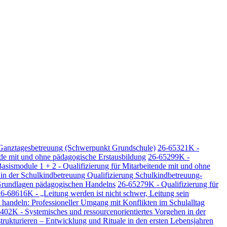
 Ganztagesbetreuung (Schwerpunkt Grundschule)
26-65321K -
nde mit und ohne pädagogische Erstausbildung
26-65299K -
asismodule 1 + 2 - Qualifizierung für Mitarbeitende mit und ohne
n der Schulkindbetreuung Qualifizierung Schulkindbetreuung-
 Grundlagen pädagogischen Handelns
26-65279K - Qualifizierung für
6-68616K - „Leitung werden ist nicht schwer, Leitung sein
handeln: Professioneller Umgang mit Konflikten im Schulalltag
402K - Systemisches und ressourcenorientiertes Vorgehen in der
trukturieren – Entwicklung und Rituale in den ersten Lebensjahren