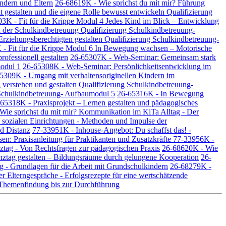
ndern und Eltern
26-68619K - Wie sprichst du mit mir? Führung
gestalten und die eigene Rolle bewusst entwickeln Qualifizierung
3K - Fit für die Krippe Modul 4 Jedes Kind im Blick – Entwicklung
 der Schulkindbetreuung Qualifizierung Schulkindbetreuung-
rziehungsberechtigten gestalten Qualifizierung Schulkindbetreuung-
- Fit für die Krippe Modul 6 In Bewegung wachsen – Motorische
ofessionell gestalten
26-65307K - Web-Seminar: Gemeinsam stark
modul 1
26-65308K - Web-Seminar: Persönlichkeitsentwicklung im
5309K - Umgang mit verhaltensoriginellen Kindern im
erstehen und gestalten Qualifizierung Schulkindbetreuung-
g Schulkindbetreuung- Aufbaumodul 5
26-65316K - In Bewegung
65318K - Praxisprojekt – Lernen gestalten und pädagogisches
Wie sprichst du mit mir? Kommunikation im KiTa Alltag - Der
sozialen Einrichtungen - Methoden und Impulse der
d Distanz
77-33951K - Inhouse-Angebot: Du schaffst das! -
: Praxisanleitung für Praktikanten und Zusatzkräfte
77-33956K -
ztag - Von Rechtsfragen zur pädagogischen Praxis
26-68620K - Wie
ztag gestalten – Bildungsräume durch gelungene Kooperation
26-
 - Grundlagen für die Arbeit mit Grundschulkindern
26-68279K -
r Elterngespräche - Erfolgsrezepte für eine wertschätzende
- Themenfindung bis zur Durchführung