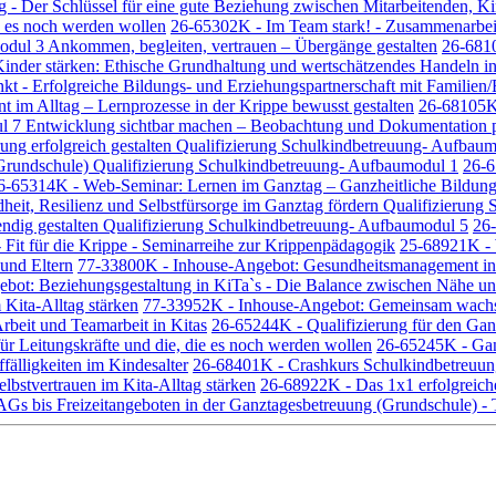
 - Der Schlüssel für eine gute Beziehung zwischen Mitarbeitenden, Ki
e es noch werden wollen
26-65302K - Im Team stark! - Zusammenarbeit 
Modul 3 Ankommen, begleiten, vertrauen – Übergänge gestalten
26-6810
nder stärken: Ethische Grundhaltung und wertschätzendes Handeln in
 - Erfolgreiche Bildungs- und Erziehungspartnerschaft mit Familien/E
t im Alltag – Lernprozesse in der Krippe bewusst gestalten
26-68105K 
l 7 Entwicklung sichtbar machen – Beobachtung und Dokumentation pr
rung erfolgreich gestalten Qualifizierung Schulkindbetreuung- Aufbau
 Grundschule) Qualifizierung Schulkindbetreuung- Aufbaumodul 1
26-6
6-65314K - Web-Seminar: Lernen im Ganztag – Ganzheitliche Bildung v
eit, Resilienz und Selbstfürsorge im Ganztag fördern Qualifizierun
dig gestalten Qualifizierung Schulkindbetreuung- Aufbaumodul 5
26-
Fit für die Krippe - Seminarreihe zur Krippenpädagogik
25-68921K - 
 und Eltern
77-33800K - Inhouse-Angebot: Gesundheitsmanagement in 
bot: Beziehungsgestaltung in KiTa`s - Die Balance zwischen Nähe un
 Kita-Alltag stärken
77-33952K - Inhouse-Angebot: Gemeinsam wachsen
rbeit und Teamarbeit in Kitas
26-65244K - Qualifizierung für den Gan
ür Leitungskräfte und die, die es noch werden wollen
26-65245K - Gan
älligkeiten im Kindesalter
26-68401K - Crashkurs Schulkindbetreuung
elbstvertrauen im Kita-Alltag stärken
26-68922K - Das 1x1 erfolgreiche
AGs bis Freizeitangeboten in der Ganztagesbetreuung (Grundschule) 