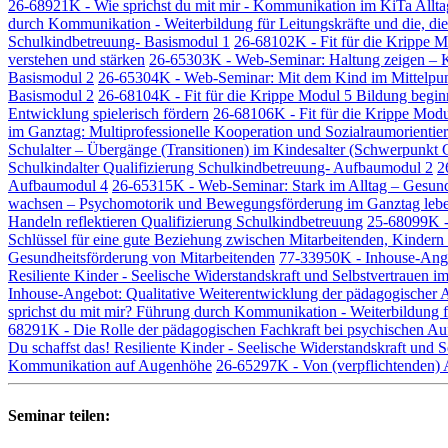
26-68921K - Wie sprichst du mit mir - Kommunikation im KiTa Alltag
durch Kommunikation - Weiterbildung für Leitungskräfte und die, di
Schulkindbetreuung- Basismodul 1
26-68102K - Fit für die Krippe 
verstehen und stärken
26-65303K - Web-Seminar: Haltung zeigen – Ki
Basismodul 2
26-65304K - Web-Seminar: Mit dem Kind im Mittelpunkt
Basismodul 2
26-68104K - Fit für die Krippe Modul 5 Bildung beginn
Entwicklung spielerisch fördern
26-68106K - Fit für die Krippe Modu
im Ganztag: Multiprofessionelle Kooperation und Sozialraumorientie
Schulalter – Übergänge (Transitionen) im Kindesalter (Schwerpunkt
Schulkindalter Qualifizierung Schulkindbetreuung- Aufbaumodul 2
2
Aufbaumodul 4
26-65315K - Web-Seminar: Stark im Alltag – Gesundh
wachsen – Psychomotorik und Bewegungsförderung im Ganztag leben
Handeln reflektieren Qualifizierung Schulkindbetreuung
25-68099K - 
Schlüssel für eine gute Beziehung zwischen Mitarbeitenden, Kindern
Gesundheitsförderung von Mitarbeitenden
77-33950K - Inhouse-Ange
Resiliente Kinder - Seelische Widerstandskraft und Selbstvertrauen im
Inhouse-Angebot: Qualitative Weiterentwicklung der pädagogischer A
sprichst du mit mir? Führung durch Kommunikation - Weiterbildung f
68291K - Die Rolle der pädagogischen Fachkraft bei psychischen Auff
Du schaffst das! Resiliente Kinder - Seelische Widerstandskraft und S
Kommunikation auf Augenhöhe
26-65297K - Von (verpflichtenden) 
Seminar teilen: