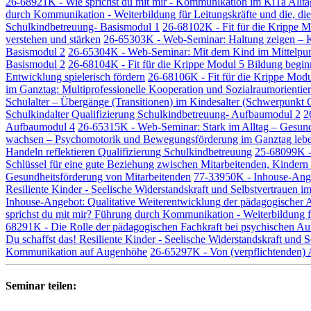
26-68921K - Wie sprichst du mit mir - Kommunikation im KiTa Alltag
durch Kommunikation - Weiterbildung für Leitungskräfte und die, di
Schulkindbetreuung- Basismodul 1
26-68102K - Fit für die Krippe 
verstehen und stärken
26-65303K - Web-Seminar: Haltung zeigen – Ki
Basismodul 2
26-65304K - Web-Seminar: Mit dem Kind im Mittelpunkt
Basismodul 2
26-68104K - Fit für die Krippe Modul 5 Bildung beginn
Entwicklung spielerisch fördern
26-68106K - Fit für die Krippe Modu
im Ganztag: Multiprofessionelle Kooperation und Sozialraumorientie
Schulalter – Übergänge (Transitionen) im Kindesalter (Schwerpunkt
Schulkindalter Qualifizierung Schulkindbetreuung- Aufbaumodul 2
2
Aufbaumodul 4
26-65315K - Web-Seminar: Stark im Alltag – Gesundh
wachsen – Psychomotorik und Bewegungsförderung im Ganztag leben
Handeln reflektieren Qualifizierung Schulkindbetreuung
25-68099K - 
Schlüssel für eine gute Beziehung zwischen Mitarbeitenden, Kindern
Gesundheitsförderung von Mitarbeitenden
77-33950K - Inhouse-Ange
Resiliente Kinder - Seelische Widerstandskraft und Selbstvertrauen im
Inhouse-Angebot: Qualitative Weiterentwicklung der pädagogischer A
sprichst du mit mir? Führung durch Kommunikation - Weiterbildung f
68291K - Die Rolle der pädagogischen Fachkraft bei psychischen Auff
Du schaffst das! Resiliente Kinder - Seelische Widerstandskraft und S
Kommunikation auf Augenhöhe
26-65297K - Von (verpflichtenden) 
Seminar teilen: