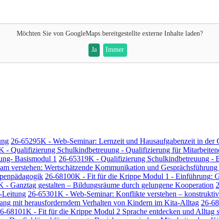
Möchten Sie von
GoogleMaps
bereitgestellte externe Inhalte laden?
Ja
Immer
ung
26-65295K - Web-Seminar: Lernzeit und Hausaufgabenzeit in der
 - Qualifizierung Schulkindbetreuung - Qualifizierung für Mitarbeite
uung- Basismodul 1
26-65319K - Qualifizierung Schulkindbetreuung - B
sam verstehen: Wertschätzende Kommunikation und Gesprächsführung i
ippenpädagogik
26-68100K - Fit für die Krippe Modul 1 - Einführung:
 - Ganztag gestalten – Bildungsräume durch gelungene Kooperation
2
a-Leitung
26-65301K - Web-Seminar: Konflikte verstehen – konstruktiv 
g mit herausforderndem Verhalten von Kindern im Kita-Alltag
26-68
6-68101K - Fit für die Krippe Modul 2 Sprache entdecken und Alltag s