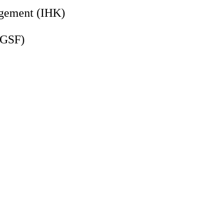
agement (IHK)
DGSF)