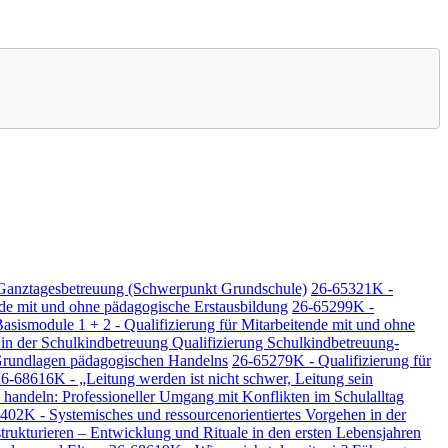
 Ganztagesbetreuung (Schwerpunkt Grundschule)
26-65321K -
nde mit und ohne pädagogische Erstausbildung
26-65299K -
asismodule 1 + 2 - Qualifizierung für Mitarbeitende mit und ohne
n der Schulkindbetreuung Qualifizierung Schulkindbetreuung-
 Grundlagen pädagogischen Handelns
26-65279K - Qualifizierung für
6-68616K - „Leitung werden ist nicht schwer, Leitung sein
handeln: Professioneller Umgang mit Konflikten im Schulalltag
402K - Systemisches und ressourcenorientiertes Vorgehen in der
trukturieren – Entwicklung und Rituale in den ersten Lebensjahren