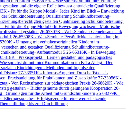
ndern und Eltern
26-68619K - Wie sprichst du mit mir? Führung
gestalten und die eigene Rolle bewusst entwickeln Qualifizierung
3K - Fit für die Krippe Modul 4 Jedes Kind im Blick – Entwicklung
 der Schulkindbetreuung Qualifizierung Schulkindbetreuung-
rziehungsberechtigten gestalten Qualifizierung Schulkindbetreuung-
- Fit für die Krippe Modul 6 In Bewegung wachsen – Motorische
ofessionell gestalten
26-65307K - Web-Seminar: Gemeinsam stark
modul 1
26-65308K - Web-Seminar: Persönlichkeitsentwicklung im
5309K - Umgang mit verhaltensoriginellen Kindern im
erstehen und gestalten Qualifizierung Schulkindbetreuung-
g Schulkindbetreuung- Aufbaumodul 5
26-65316K - In Bewegung
65318K - Praxisprojekt – Lernen gestalten und pädagogisches
Wie sprichst du mit mir? Kommunikation im KiTa Alltag - Der
sozialen Einrichtungen - Methoden und Impulse der
d Distanz
77-33951K - Inhouse-Angebot: Du schaffst das! -
: Praxisanleitung für Praktikanten und Zusatzkräfte
77-33956K -
ztag - Von Rechtsfragen zur pädagogischen Praxis
26-68620K - Wie
ztag gestalten – Bildungsräume durch gelungene Kooperation
26-
 - Grundlagen für die Arbeit mit Grundschulkindern
26-68279K -
r Elterngespräche - Erfolgsrezepte für eine wertschätzende
- Themenfindung bis zur Durchführung