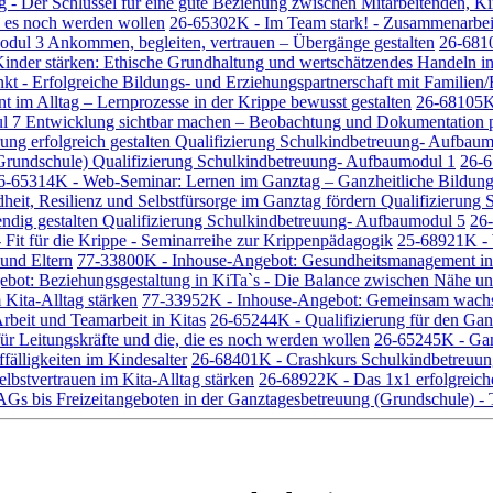
 - Der Schlüssel für eine gute Beziehung zwischen Mitarbeitenden, Ki
e es noch werden wollen
26-65302K - Im Team stark! - Zusammenarbeit 
Modul 3 Ankommen, begleiten, vertrauen – Übergänge gestalten
26-6810
nder stärken: Ethische Grundhaltung und wertschätzendes Handeln in
 - Erfolgreiche Bildungs- und Erziehungspartnerschaft mit Familien/E
t im Alltag – Lernprozesse in der Krippe bewusst gestalten
26-68105K 
l 7 Entwicklung sichtbar machen – Beobachtung und Dokumentation pr
rung erfolgreich gestalten Qualifizierung Schulkindbetreuung- Aufbau
 Grundschule) Qualifizierung Schulkindbetreuung- Aufbaumodul 1
26-6
6-65314K - Web-Seminar: Lernen im Ganztag – Ganzheitliche Bildung v
eit, Resilienz und Selbstfürsorge im Ganztag fördern Qualifizierun
dig gestalten Qualifizierung Schulkindbetreuung- Aufbaumodul 5
26-
Fit für die Krippe - Seminarreihe zur Krippenpädagogik
25-68921K - 
 und Eltern
77-33800K - Inhouse-Angebot: Gesundheitsmanagement in 
bot: Beziehungsgestaltung in KiTa`s - Die Balance zwischen Nähe un
 Kita-Alltag stärken
77-33952K - Inhouse-Angebot: Gemeinsam wachsen
rbeit und Teamarbeit in Kitas
26-65244K - Qualifizierung für den Gan
ür Leitungskräfte und die, die es noch werden wollen
26-65245K - Gan
älligkeiten im Kindesalter
26-68401K - Crashkurs Schulkindbetreuung
elbstvertrauen im Kita-Alltag stärken
26-68922K - Das 1x1 erfolgreiche
AGs bis Freizeitangeboten in der Ganztagesbetreuung (Grundschule) 