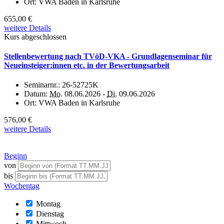
Ort:
VWA Baden in Karlsruhe
655,00 €
weitere Details
Kurs abgeschlossen
Stellenbewertung nach TVöD-VKA - Grundlagenseminar für
Neueinsteiger:innen etc. in der Bewertungsarbeit
Seminarnr.:
26-52725K
Datum:
Mo.
08.06.2026 -
Di.
09.06.2026
Ort:
VWA Baden in Karlsruhe
576,00 €
weitere Details
Beginn
von
bis
Wochentag
Montag
Dienstag
Mittwoch