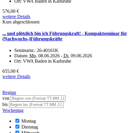
Ort:
VWA Baden in Karlsruhe
576,00 €
weitere Details
Kurs abgeschlossen
... und plötzlich bin ich Führungskraft! - Kompaktseminar für
(Nachwuchs-)Führungskräfte
Seminarnr.:
26-40161K
Datum:
Mo.
08.06.2026 -
Di.
09.06.2026
Ort:
VWA Baden in Karlsruhe
655,00 €
weitere Details
Beginn
von
bis
Wochentag
Montag
Dienstag
Mittwoch