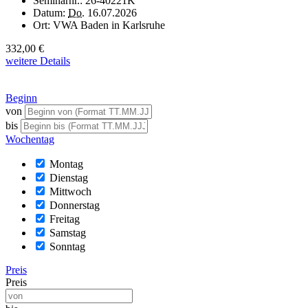
Seminarnr.:
26-40221K
Datum:
Do.
16.07.2026
Ort:
VWA Baden in Karlsruhe
332,00 €
weitere Details
Beginn
von
bis
Wochentag
Montag
Dienstag
Mittwoch
Donnerstag
Freitag
Samstag
Sonntag
Preis
Preis