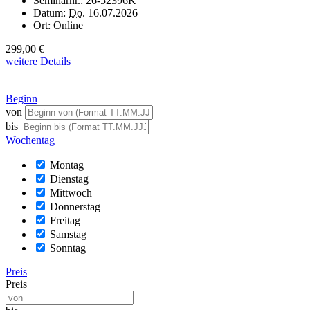
Seminarnr.:
26-52396K
Datum:
Do.
16.07.2026
Ort:
Online
299,00 €
weitere Details
Beginn
von
bis
Wochentag
Montag
Dienstag
Mittwoch
Donnerstag
Freitag
Samstag
Sonntag
Preis
Preis