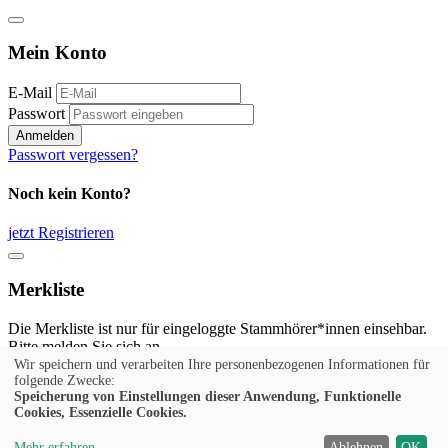
Mein Konto
E-Mail
Passwort
Anmelden
Passwort vergessen?
Noch kein Konto?
jetzt Registrieren
Merkliste
Die Merkliste ist nur für eingeloggte Stammhörer*innen einsehbar.
Bitte melden Sie sich an.
Wir speichern und verarbeiten Ihre personenbezogenen Informationen für
Anmelden
folgende Zwecke:
Speicherung von Einstellungen dieser Anwendung, Funktionelle
Cookies, Essenzielle Cookies.
Noch kein Konto?
Mehr erfahren
Ablehnen
OK