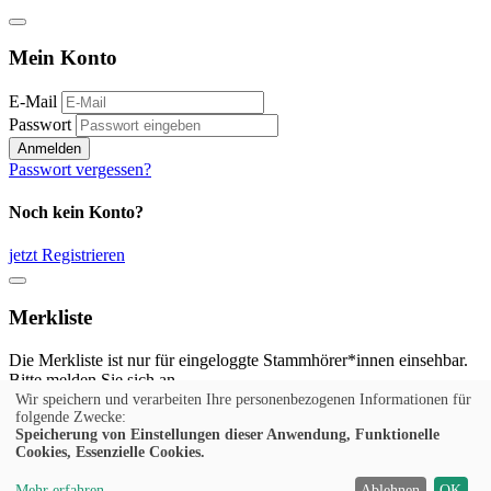
Mein Konto
E-Mail
Passwort
Anmelden
Passwort vergessen?
Noch kein Konto?
jetzt Registrieren
Merkliste
Die Merkliste ist nur für eingeloggte Stammhörer*innen einsehbar.
Bitte melden Sie sich an.
Wir speichern und verarbeiten Ihre personenbezogenen Informationen für
Anmelden
folgende Zwecke:
Speicherung von Einstellungen dieser Anwendung, Funktionelle
Cookies, Essenzielle Cookies.
Noch kein Konto?
Mehr erfahren
Ablehnen
OK