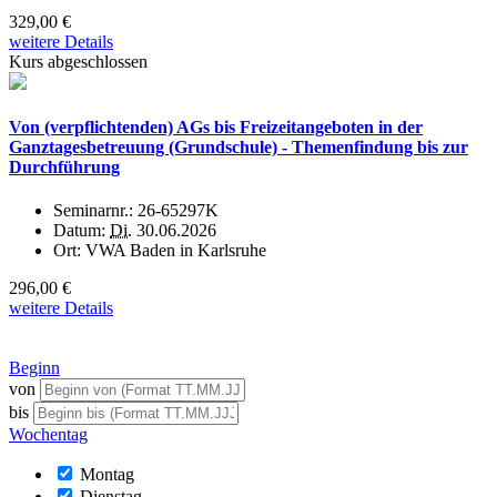
329,00 €
weitere Details
Kurs abgeschlossen
Von (verpflichtenden) AGs bis Freizeitangeboten in der
Ganztagesbetreuung (Grundschule) - Themenfindung bis zur
Durchführung
Seminarnr.:
26-65297K
Datum:
Di.
30.06.2026
Ort:
VWA Baden in Karlsruhe
296,00 €
weitere Details
Beginn
von
bis
Wochentag
Montag
Dienstag