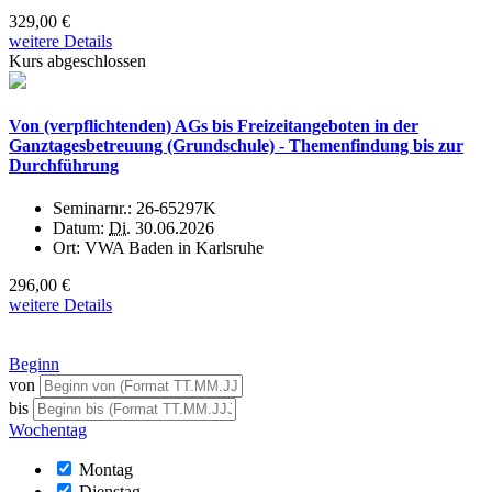
329,00 €
weitere Details
Kurs abgeschlossen
Von (verpflichtenden) AGs bis Freizeitangeboten in der
Ganztagesbetreuung (Grundschule) - Themenfindung bis zur
Durchführung
Seminarnr.:
26-65297K
Datum:
Di.
30.06.2026
Ort:
VWA Baden in Karlsruhe
296,00 €
weitere Details
Beginn
von
bis
Wochentag
Montag
Dienstag