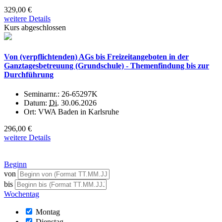
329,00 €
weitere Details
Kurs abgeschlossen
Von (verpflichtenden) AGs bis Freizeitangeboten in der
Ganztagesbetreuung (Grundschule) - Themenfindung bis zur
Durchführung
Seminarnr.:
26-65297K
Datum:
Di.
30.06.2026
Ort:
VWA Baden in Karlsruhe
296,00 €
weitere Details
Beginn
von
bis
Wochentag
Montag
Dienstag