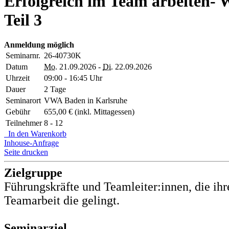
Erfolgreich im Team arbeiten- W
Teil 3
Anmeldung möglich
Seminarnr.
26-40730K
Datum
Mo.
21.09.2026 -
Di.
22.09.2026
Uhrzeit
09:00 - 16:45 Uhr
Dauer
2 Tage
Seminarort
VWA Baden in Karlsruhe
Gebühr
655,00 € (inkl. Mittagessen)
Teilnehmer
8 - 12
In den Warenkorb
Inhouse-Anfrage
Seite drucken
Zielgruppe
Führungskräfte und Teamleiter:innen, die ih
Teamarbeit die gelingt.
Seminarziel