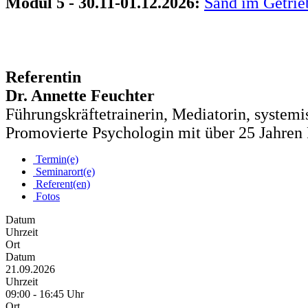
Modul 5 - 30.11-01.12.2026:
Sand im Getrie
Referentin
Dr. Annette Feuchter
Führungskräftetrainerin, Mediatorin, system
Promovierte Psychologin mit über 25 Jahren
Termin(e)
Seminarort(e)
Referent(en)
Fotos
Datum
Uhrzeit
Ort
Datum
21.09.2026
Uhrzeit
09:00 - 16:45 Uhr
Ort