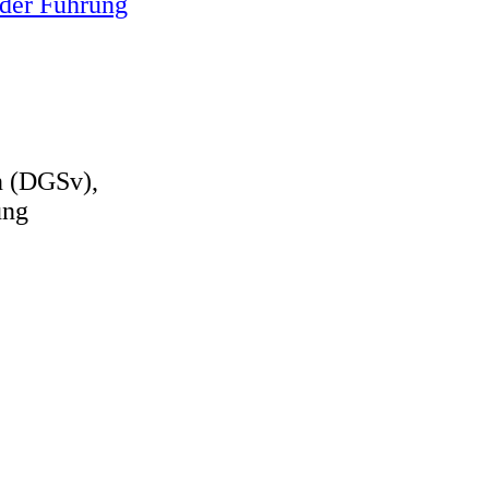
 der Führung
n (DGSv),
ung