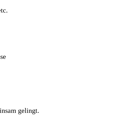
tc.
sse
insam gelingt.