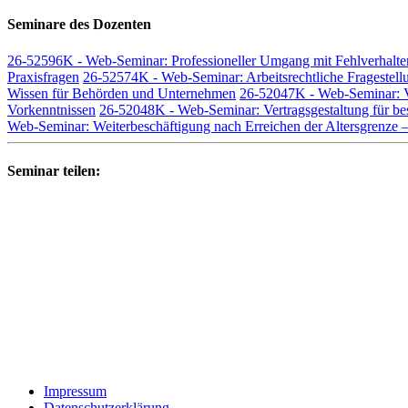
Seminare des Dozenten
26-52596K - Web-Seminar: Professioneller Umgang mit Fehlverhalte
Praxisfragen
26-52574K - Web-Seminar: Arbeitsrechtliche Fragestel
Wissen für Behörden und Unternehmen
26-52047K - Web-Seminar: Ver
Vorkenntnissen
26-52048K - Web-Seminar: Vertragsgestaltung für bes
Web-Seminar: Weiterbeschäftigung nach Erreichen der Altersgrenze –
Seminar teilen:
Impressum
Datenschutzerklärung