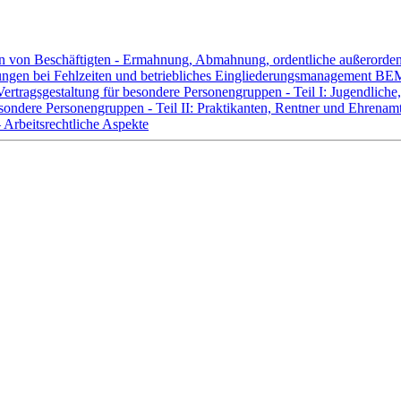
n von Beschäftigten - Ermahnung, Abmahnung, ordentliche außerorde
lungen bei Fehlzeiten und betriebliches Eingliederungsmanagement BE
tragsgestaltung für besondere Personengruppen - Teil I: Jugendliche, 
ondere Personengruppen - Teil II: Praktikanten, Rentner und Ehrenamtl
 Arbeitsrechtliche Aspekte