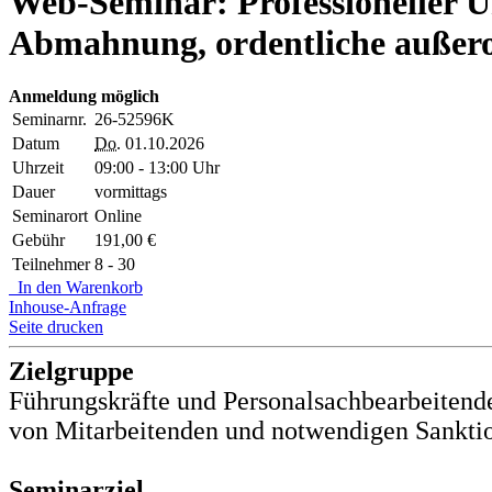
Web-Seminar: Professioneller 
Abmahnung, ordentliche außer
Anmeldung möglich
Seminarnr.
26-52596K
Datum
Do.
01.10.2026
Uhrzeit
09:00 - 13:00 Uhr
Dauer
vormittags
Seminarort
Online
Gebühr
191,00 €
Teilnehmer
8 - 30
In den Warenkorb
Inhouse-Anfrage
Seite drucken
Zielgruppe
Führungskräfte und Personalsachbearbeitende 
von Mitarbeitenden und notwendigen Sanktio
Seminarziel