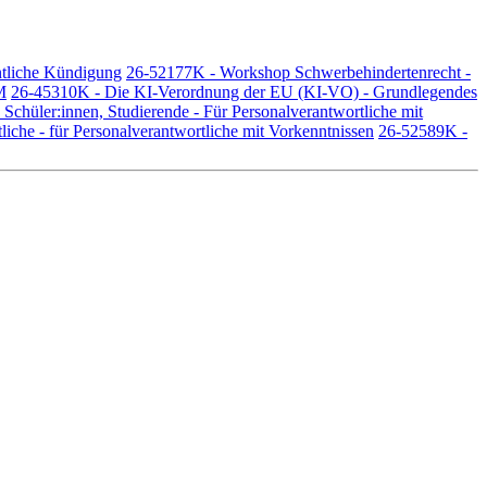
ntliche Kündigung
26-52177K - Workshop Schwerbehindertenrecht -
M
26-45310K - Die KI-Verordnung der EU (KI-VO) - Grundlegendes
Schüler:innen, Studierende - Für Personalverantwortliche mit
iche - für Personalverantwortliche mit Vorkenntnissen
26-52589K -