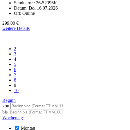
Seminarnr.:
26-52396K
Datum:
Do.
16.07.2026
Ort:
Online
299,00 €
weitere Details
2
3
4
5
6
7
8
9
10
Beginn
von
bis
Wochentag
Montag