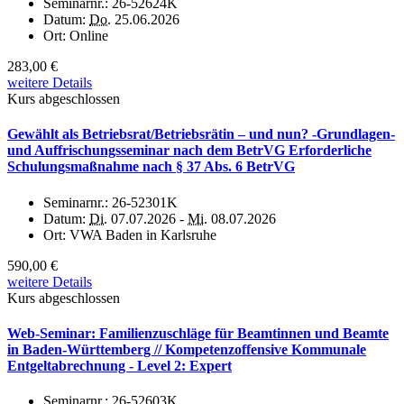
Seminarnr.:
26-52624K
Datum:
Do.
25.06.2026
Ort:
Online
283,00 €
weitere Details
Kurs abgeschlossen
Gewählt als Betriebsrat/Betriebsrätin – und nun? -Grundlagen-
und Auffrischungsseminar nach dem BetrVG Erforderliche
Schulungsmaßnahme nach § 37 Abs. 6 BetrVG
Seminarnr.:
26-52301K
Datum:
Di.
07.07.2026 -
Mi.
08.07.2026
Ort:
VWA Baden in Karlsruhe
590,00 €
weitere Details
Kurs abgeschlossen
Web-Seminar: Familienzuschläge für Beamtinnen und Beamte
in Baden-Württemberg // Kompetenzoffensive Kommunale
Entgeltabrechnung - Level 2: Expert
Seminarnr.:
26-52603K