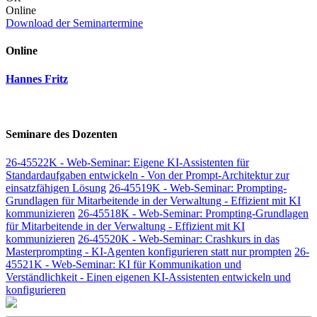
Online
Download der Seminartermine
Online
Hannes Fritz
Seminare des Dozenten
26-45522K - Web-Seminar: Eigene KI-Assistenten für
Standardaufgaben entwickeln - Von der Prompt-Architektur zur
einsatzfähigen Lösung
26-45519K - Web-Seminar: Prompting-
Grundlagen für Mitarbeitende in der Verwaltung - Effizient mit KI
kommunizieren
26-45518K - Web-Seminar: Prompting-Grundlagen
für Mitarbeitende in der Verwaltung - Effizient mit KI
kommunizieren
26-45520K - Web-Seminar: Crashkurs in das
Masterprompting - KI-Agenten konfigurieren statt nur prompten
26-
45521K - Web-Seminar: KI für Kommunikation und
Verständlichkeit - Einen eigenen KI-Assistenten entwickeln und
konfigurieren