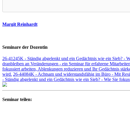
Margit Reinhardt
Seminare der Dozentin
26-41245K - Ständig abgelenkt und ein Gedächtnis wie ein Sieb? - Wi
dranbleiben an Veränderungen - ein Seminar für erfahrene Mitarbeite
fokussiert arbeiten, Ablenkungen reduzieren und Ihr Gedächtnis stärk
wird.
26-44084K - Achtsam und widerstandsfähig im Büro - Mit Resilie
- Ständig abgelenkt und ein Gedächtnis wie ein Sieb? - Wie Sie fokus
Seminar teilen: