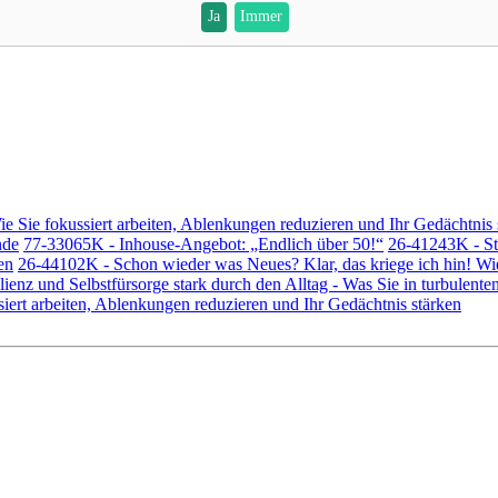
Ja
Immer
e Sie fokussiert arbeiten, Ablenkungen reduzieren und Ihr Gedächtnis 
nde
77-33065K - Inhouse-Angebot: „Endlich über 50!“
26-41243K - St
en
26-44102K - Schon wieder was Neues? Klar, das kriege ich hin! Wie
nz und Selbstfürsorge stark durch den Alltag - Was Sie in turbulenten 
siert arbeiten, Ablenkungen reduzieren und Ihr Gedächtnis stärken