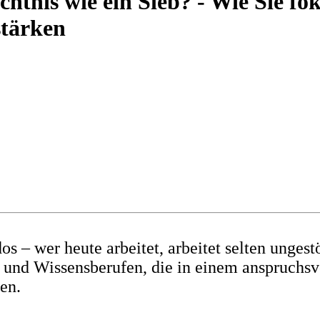
htnis wie ein Sieb? - Wie Sie fo
stärken
 – wer heute arbeitet, arbeitet selten ungestö
 und Wissensberufen, die in einem anspruchsvo
en.