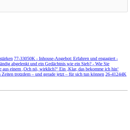
stärken
77-33050K - Inhouse-Angebot: Erfahren und engagiert -
ändig abgelenkt und ein Gedächtnis wie ein Sieb? - Wie Sie
 aus einem ‚Och nö, wirklich?‘ Ein ‚Klar, das bekomme ich hin‘
Zeiten trotzdem – und gerade jetzt – für sich tun können
26-41244K