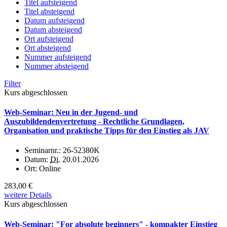
Titel aufsteigend
Titel absteigend
Datum aufsteigend
Datum absteigend
Ort aufsteigend
Ort absteigend
Nummer aufsteigend
Nummer absteigend
Filter
Kurs abgeschlossen
Web-Seminar: Neu in der Jugend- und
Auszubildendenvertretung - Rechtliche Grundlagen,
Organisation und praktische Tipps für den Einstieg als JAV
Seminarnr.:
26-52380K
Datum:
Di.
20.01.2026
Ort:
Online
283,00 €
weitere Details
Kurs abgeschlossen
Web-Seminar: "For absolute beginners" - kompakter Einstieg