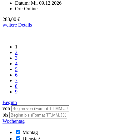
Datum:
Mi.
09.12.2026
Ort:
Online
283,00 €
weitere Details
1
2
3
4
5
6
7
8
9
Beginn
von
bis
Wochentag
Montag
Dienstag