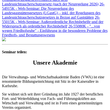
Landesnichtraucherschutzgesetz (nach der Neuregelung 2026)
26-
54915K - Web-Seminar: Die Neuregelung des
Landesgaststättengesetzes (LGastG) – inkl. der Regelungen des
Landesnichtraucherschutzgesetzes in Bezug auf Gaststätten
26-
55015K - Web-Seminar: Außerordentliche Rechtsbehelfe und der
Widerspruch als ordentlicher Rechtsbehelf
26-55080K - "...von
wegen Friedhofsruhe" - Einführung in die besonderen Probleme des
Friedhofs- und Bestattungswesens
Seminar teilen:
Unsere Akademie
Die Verwaltungs- und Wirtschaftsakademie Baden (VWA) ist eine
renommierte Bildungseinrichtung mit Sitz in der Kaiserallee in
Karlsruhe.
Sie widmet sich seit ihrer Gründung im Jahr 1927 der beruflichen
Fort- und Weiterbildung von Fach- und Führungskräften aus
Wirtschaft und Verwaltung und ist in Form eines gemeinnützigen
Vereins organisiert.