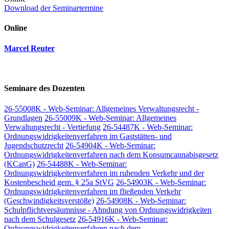
Download der Seminartermine
Online
Marcel Reuter
Seminare des Dozenten
26-55008K - Web-Seminar: Allgemeines Verwaltungsrecht -
Grundlagen
26-55009K - Web-Seminar: Allgemeines
Verwaltungsrecht - Vertiefung
26-54487K - Web-Seminar:
Ordnungswidrigkeitenverfahren im Gaststätten- und
Jugendschutzrecht
26-54904K - Web-Seminar:
Ordnungswidrigkeitenverfahren nach dem Konsumcannabisgesetz
(KCanG)
26-54488K - Web-Seminar:
Ordnungswidrigkeitenverfahren im ruhenden Verkehr und der
Kostenbescheid gem. § 25a StVG
26-54903K - Web-Seminar:
Ordnungswidrigkeitenverfahren im fließenden Verkehr
(Geschwindigkeitsverstöße)
26-54908K - Web-Seminar:
Schulpflichtversäumnisse - Ahndung von Ordnungswidrigkeiten
nach dem Schulgesetz
26-54916K - Web-Seminar:
Ordnungswidrigkeitenverfahren nach dem