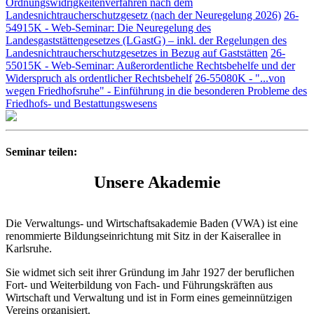
Ordnungswidrigkeitenverfahren nach dem
Landesnichtraucherschutzgesetz (nach der Neuregelung 2026)
26-
54915K - Web-Seminar: Die Neuregelung des
Landesgaststättengesetzes (LGastG) – inkl. der Regelungen des
Landesnichtraucherschutzgesetzes in Bezug auf Gaststätten
26-
55015K - Web-Seminar: Außerordentliche Rechtsbehelfe und der
Widerspruch als ordentlicher Rechtsbehelf
26-55080K - "...von
wegen Friedhofsruhe" - Einführung in die besonderen Probleme des
Friedhofs- und Bestattungswesens
Seminar teilen:
Unsere Akademie
Die Verwaltungs- und Wirtschaftsakademie Baden (VWA) ist eine
renommierte Bildungseinrichtung mit Sitz in der Kaiserallee in
Karlsruhe.
Sie widmet sich seit ihrer Gründung im Jahr 1927 der beruflichen
Fort- und Weiterbildung von Fach- und Führungskräften aus
Wirtschaft und Verwaltung und ist in Form eines gemeinnützigen
Vereins organisiert.