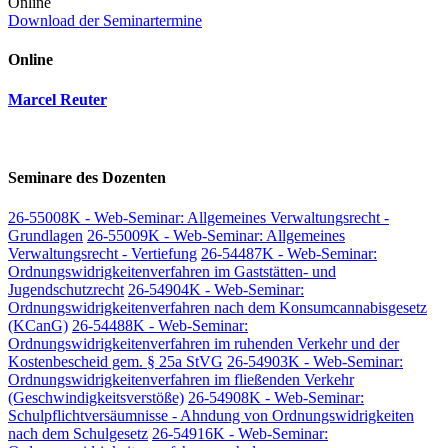
Online
Download der Seminartermine
Online
Marcel Reuter
Seminare des Dozenten
26-55008K - Web-Seminar: Allgemeines Verwaltungsrecht -
Grundlagen
26-55009K - Web-Seminar: Allgemeines
Verwaltungsrecht - Vertiefung
26-54487K - Web-Seminar:
Ordnungswidrigkeitenverfahren im Gaststätten- und
Jugendschutzrecht
26-54904K - Web-Seminar:
Ordnungswidrigkeitenverfahren nach dem Konsumcannabisgesetz
(KCanG)
26-54488K - Web-Seminar:
Ordnungswidrigkeitenverfahren im ruhenden Verkehr und der
Kostenbescheid gem. § 25a StVG
26-54903K - Web-Seminar:
Ordnungswidrigkeitenverfahren im fließenden Verkehr
(Geschwindigkeitsverstöße)
26-54908K - Web-Seminar:
Schulpflichtversäumnisse - Ahndung von Ordnungswidrigkeiten
nach dem Schulgesetz
26-54916K - Web-Seminar: